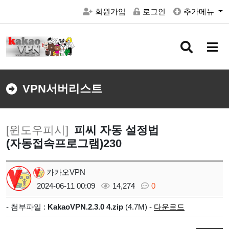
회원가입
로그인
추가메뉴
검
메
색
뉴
버
버
튼
튼
VPN서버리스트
[윈도우피시]
피씨 자동 설정법
(자동접속프로그램)230
카카오VPN
2024-06-11 00:09
14,274
0
- 첨부파일 :
KakaoVPN.2.3.0 4.zip
(4.7M) -
다운로드